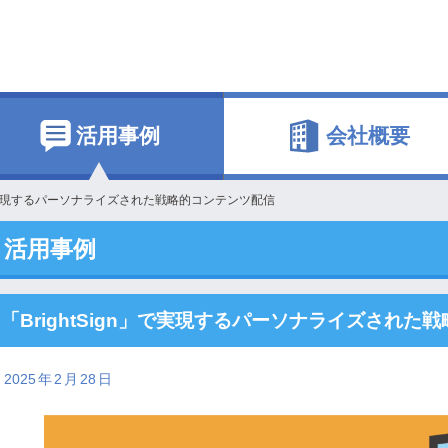
活用事例
会社概要
n」で実現するパーソナライズされた戦略的コンテンツ配信
活用事例
「BrightSign」で実現するパーソナライズされた
2025
年
2
月
28
日