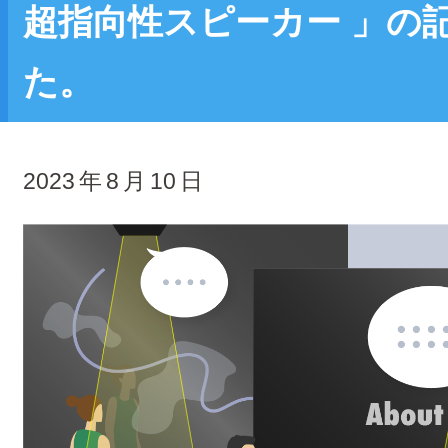
超指向性スピーカー 」の
た。
2023
年
8
月
10
日