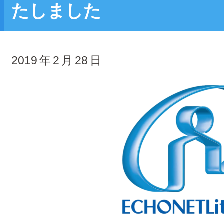
たしました
2019
年
2
月
28
日